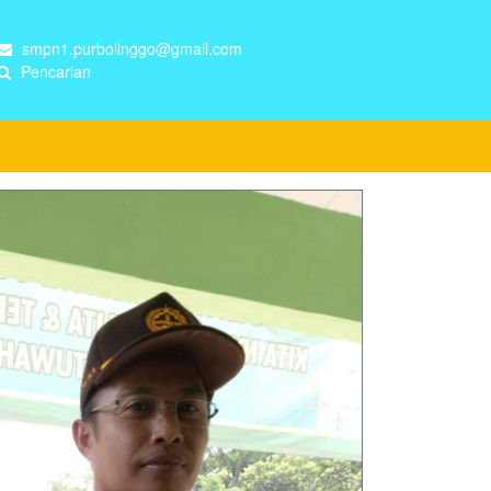
smpn1.purbolinggo@gmail.com
Pencarian