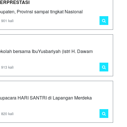
BERPRESTASI
bupaten, Provinsi sampai tingkat Nasional
 901 kali
ekolah bersama IbuYusbariyah (istri H. Dawam
 913 kali
pacara HARI SANTRI di Lapangan Merdeka
 820 kali