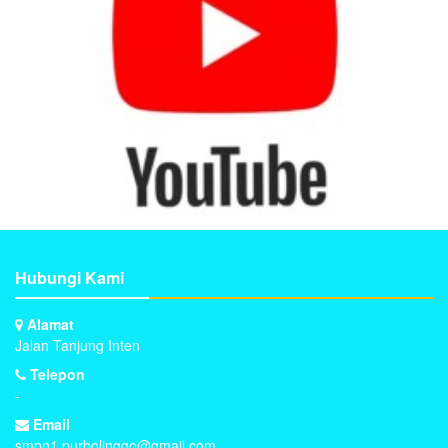
Hubungi Kami
Alamat
Jalan Tanjung Inten
Telepon
-
Email
smpn1.purbolinggo@gmail.com