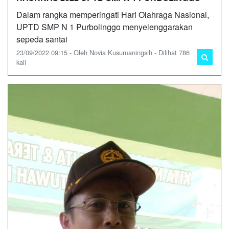
Dalam rangka memperingati Hari Olahraga Nasional,
UPTD SMP N 1 Purbolinggo menyelenggarakan
sepeda santai
23/09/2022 09:15 - Oleh Novia Kusumaningsih - Dilihat 786
kali