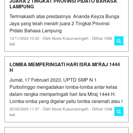
JUARA 2 TINGKAT PROVINSI PIDATO BAHASA
LAMPUNG
Terimakasih atas prestasinya Ananda Keyza Bunga
Jaya yang telah meraih juara 2 Tingkat Provinsi
Pidato Bahasa Lampung
13/11/2023 10:20 - Oleh Novia Kusumaningsih - Dilihat 1092
kali
LOMBA MEMPERINGATI HARI ISRA MI'RAJ 1444
H
Jumat, 17 Februari 2023, UPTD SMP N 1
Purbolinggo mengadakan lomba-lomba antar kelas
dalam rangka memperingati hari Isra Miraj 1444 H.
Lomba-omba yang digelar yaitu lomba ceramah atau l
20/02/2023 11:37 - Oleh Novia Kusumaningsih - Dilihat 1348
kali