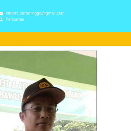
smpn1.purbolinggo@gmail.com
Pencarian