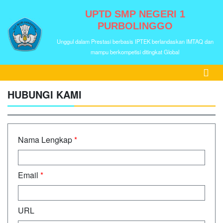
UPTD SMP NEGERI 1
PURBOLINGGO
Unggul dalam Prestasi berbasis IPTEK berlandaskan IMTAQ dan
mampu berkompetisi ditingkat Global
HUBUNGI KAMI
Nama Lengkap
*
Email
*
URL